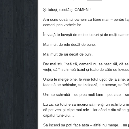
Şi totuşi, există şi OAMENI!
Am scris cuvântul oameni cu litere mari – pentru fap
oameni prin vorbele lor.
În viaţă te loveşti de multe lucruri şi de mulţi oamen
Mai mult de rele decât de bune.
Mai mult de răi decât de buni.
Dar mai stiu însă că, oamenii nu se nasc răi, că se
vieţii, că îi schimbă traiul şi toate de câte se lovesc
Unora le merge bine, le vine totul uşor, de la sine, 
face să se schimbe, se izolează, se acresc, se înră
Unii se schimbă – de prea mult bine – pot zice – s
Eu zic că totul e sa încerci să menţii un echilibru în
că pot veni şi clipe mai rele – iar când e rău să te 
capătul tunelului…
Sa incerci sa poti face asta – altfel nu merge… nu 