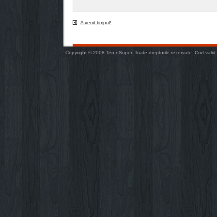
A venit timpul!
Copyright © 2008
Teo.eSuper
. Toate drepturile rezervate. Cod valid