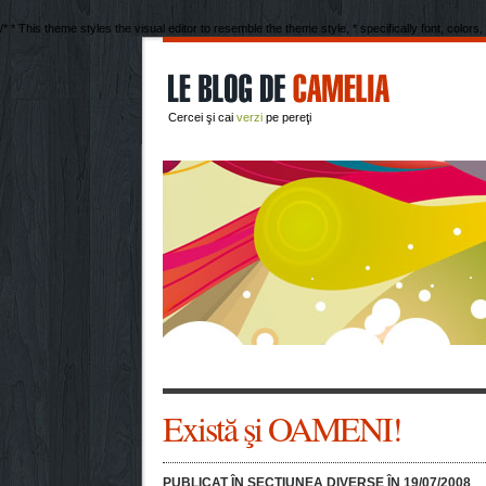
/* * This theme styles the visual editor to resemble the theme style, * specifically font, colors,
Cercei şi cai
verzi
pe pereţi
Există şi OAMENI!
PUBLICAT ÎN SECŢIUNEA
DIVERSE
ÎN 19/07/2008