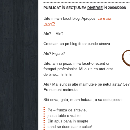
PUBLICAT ÎN SECŢIUNEA
DIVERSE
ÎN 20/06/2008
Uite mi-am facut blog. Apropos,
ce e aia
„blog”?
Alo?… Alo?…
Credeam ca pe blog iti raspunde cineva…
Alo? Figaro?
Uite, am si poza, mi-a facut-o recent on
fotograf profesionist. Mi-a zis ca arat atat
de bine… hi hi hi
Alo? Mai sunt si alte maimutele pe netul asta? Ce
Eu nu sunt maimuta!
Stii ceva, gata, m-am hotarat, o sa scriu poezii:
Pe – frunza de shtevie,
joaca table-o vrabie.
Din apus pana in noapte
cand se duce sa se culce!