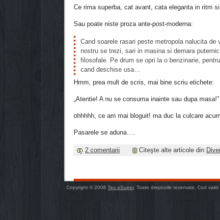
Ce rima superba, cat avant, cata eleganta in ritm si
Sau poate niste proza ante-post-moderna:
Cand soarele rasari peste metropola nalucita de v
nostru se trezi, sari in masina si demara puternic
filosofale. Pe drum se opri la o benzinarie, pentru
cand deschise usa…
Hmm, prea mult de scris, mai bine scriu etichete:
„Atentie! A nu se consuma inainte sau dupa masa!”
ohhhhh, ce am mai bloguit! ma duc la culcare acum
Pasarele se aduna….
2 comentarii
Citeşte alte articole din
Dive
Copyright © 2008
Teo.eSuper
. Toate drepturile rezervate. Cod valid