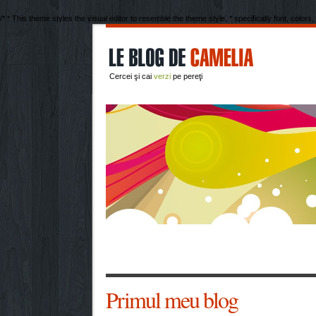
/* * This theme styles the visual editor to resemble the theme style, * specifically font, colors,
Cercei şi cai
verzi
pe pereţi
Primul meu blog