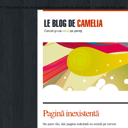
/* * This theme styles the visual editor to resemble the theme style, * specifically font, colors,
Cercei şi cai
verzi
pe pereţi
Pagină inexistentă
Ne pare rău, dar pagina solicitată nu există pe server.