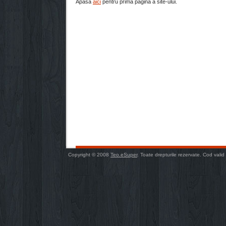
Apasa
aici
pentru prima pagină a site-ului.
Copyright © 2008
Teo.eSuper
. Toate drepturile rezervate. Cod valid